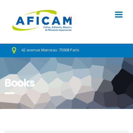
42 avenue Marceau
75008 Paris
Books